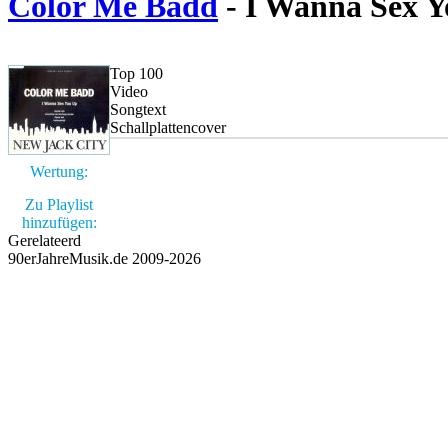
Color Me Badd
- I Wanna Sex 
Top 100
Video
Songtext
Schallplattencover
Wertung:
Zu Playlist
hinzufügen:
Gerelateerd
90erJahreMusik.de 2009-2026