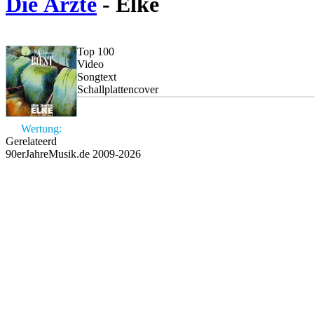
Die Ärzte
- Elke
Top 100
Video
Songtext
Schallplattencover
Wertung:
Gerelateerd
90erJahreMusik.de 2009-2026