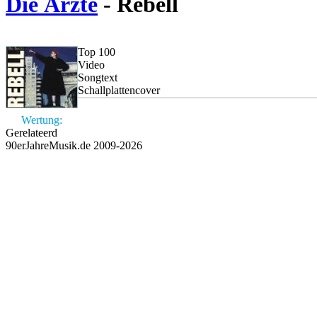
Die Ärzte
- Rebell
Top 100
Video
Songtext
Schallplattencover
Wertung:
Gerelateerd
90erJahreMusik.de 2009-2026