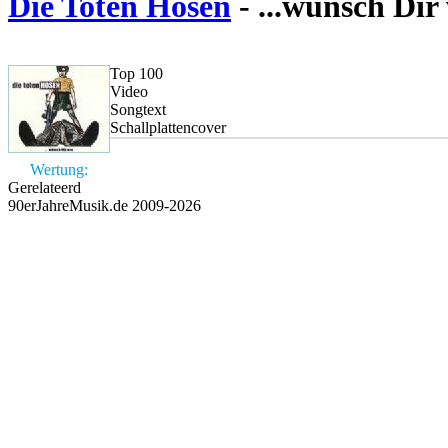
Die Toten Hosen
- ...wünsch Dir
Top 100
Video
Songtext
Schallplattencover
Wertung:
Gerelateerd
90erJahreMusik.de 2009-2026