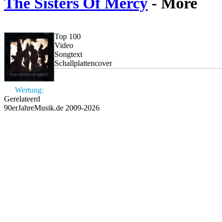
The Sisters Of Mercy
- More
Top 100
Video
Songtext
Schallplattencover
Wertung:
Gerelateerd
90erJahreMusik.de 2009-2026