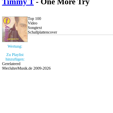
Timmy T
- One More Try
Top 100
Video
Songtext
Schallplattencover
Wertung:
Zu Playlist
hinzufügen:
Gerelateerd
90erJahreMusik.de 2009-2026